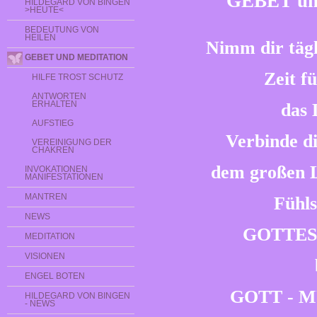
GEBET u
HILDEGARD VON BINGEN
>HEUTE<
BEDEUTUNG VON
HEILEN
Nimm dir tägl
GEBET UND MEDITATION
Zeit fü
HILFE TROST SCHUTZ
ANTWORTEN
ERHALTEN
das 
AUFSTIEG
Verbinde di
VEREINIGUNG DER
CHAKREN
dem großen L
INVOKATIONEN
MANIFESTATIONEN
MANTREN
Fühls
NEWS
GOTTES 
MEDITATION
VISIONEN
ENGEL BOTEN
GOTT - 
HILDEGARD VON BINGEN
- NEWS