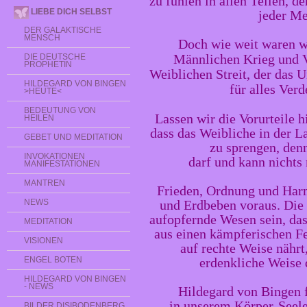
zu fühlen in allen Teilen, 
LIEBE DICH SELBST
jeder Me
DER GALAKTISCHE
MENSCH
Doch wie weit waren w
Männlichen Krieg und 
DIE DEUTSCHE
PROPHETIN
Weiblichen Streit, der das U
HILDEGARD VON BINGEN
für alles Verd
>HEUTE<
BEDEUTUNG VON
Lassen wir die Vorurteile h
HEILEN
dass das Weibliche in der L
GEBET UND MEDITATION
zu sprengen, denn
INVOKATIONEN
darf und kann nichts
MANIFESTATIONEN
MANTREN
Frieden, Ordnung und Har
NEWS
und Erdbeben voraus. Die 
aufopfernde Wesen sein, das 
MEDITATION
aus einen kämpferischen Feu
VISIONEN
auf rechte Weise nährt,
ENGEL BOTEN
erdenkliche Weise
HILDEGARD VON BINGEN
- NEWS
Hildegard von Bingen f
in unserem Körper-Seel
BILDER DISIBODENBERG