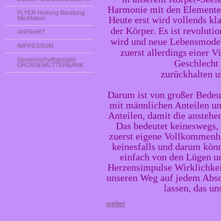
Harmonie mit den Elemente
FLYER Heilung Beratung
Heute erst wird vollends kla
Meditation
der Körper. Es ist revoluti
ANFAHRT
wird und neue Lebensmodel
IMPRESSUM
zuerst allerdings
einer V
Gemeinschaftsprojekt
Geschlecht 
GROSSEMUTTERBANK
zurückhalten u
Darum ist von großer Bedeutu
mit männlichen Anteilen u
Anteilen, damit die ansteh
Das bedeutet keineswegs, 
zuerst eigene Vollkommenhei
keinesfalls und darum könn
einfach von den Lügen u
Herzensimpulse Wirklichkei
unseren Weg auf jedem Absc
lassen, das uns
weiter