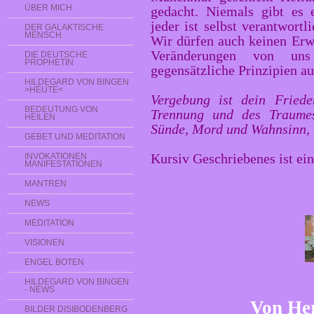
ÜBER MICH
gedacht. Niemals gibt es 
jeder ist selbst verantwortl
DER GALAKTISCHE
MENSCH
Wir dürfen auch keinen Erw
Veränderungen von uns
DIE DEUTSCHE
PROPHETIN
gegensätzliche Prinzipien au
HILDEGARD VON BINGEN
>HEUTE<
Vergebung ist dein Friede
BEDEUTUNG VON
Trennung und des Traumes
HEILEN
Sünde, Mord und Wahnsinn, 
GEBET UND MEDITATION
Kursiv Geschriebenes ist ei
INVOKATIONEN
MANIFESTATIONEN
MANTREN
NEWS
MEDITATION
VISIONEN
ENGEL BOTEN
HILDEGARD VON BINGEN
- NEWS
Von Her
BILDER DISIBODENBERG