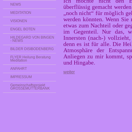
Ich möchte nicht den E
NEWS
überflüssig gemacht werden 
„noch nicht“ für möglich ge
MEDITATION
werden könnten. Wenn Sie m
VISIONEN
etwas zum Nachteil oder ge
ENGEL BOTEN
im Gegenteil. Nur das, wa
Innersten (nach-) vollzieht,
HILDEGARD VON BINGEN
- NEWS
denn es ist für alle. Die He
BILDER DISIBODENBERG
Atmosphäre der Entspan
Anliegen zu mir kommt, spü
FLYER Heilung Beratung
Meditation
und Hingabe.
ANFAHRT
weiter
IMPRESSUM
Gemeinschaftsprojekt
GROSSEMUTTERBANK