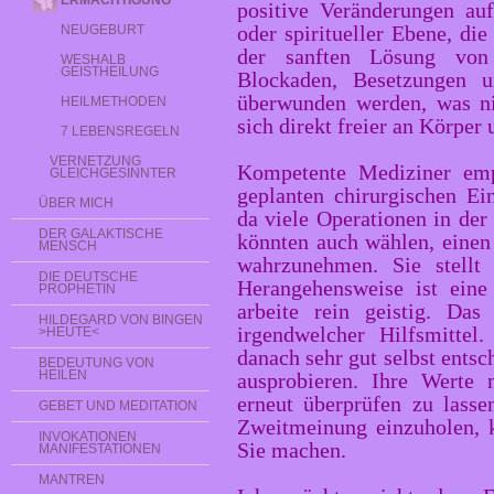
ERMÄCHTIGUNG
positive Veränderungen auf
oder spiritueller Ebene, di
NEUGEBURT
der sanften Lösung von 
WESHALB
GEISTHEILUNG
Blockaden, Besetzungen u
überwunden werden, was ni
HEILMETHODEN
sich direkt freier an Körper 
7 LEBENSREGELN
VERNETZUNG
Kompetente Mediziner empf
GLEICHGESINNTER
geplanten chirurgischen Ei
ÜBER MICH
da viele Operationen in der
DER GALAKTISCHE
könnten auch wählen, einen 
MENSCH
wahrzunehmen. Sie stellt
DIE DEUTSCHE
Herangehensweise ist eine 
PROPHETIN
arbeite rein geistig. Da
HILDEGARD VON BINGEN
irgendwelcher Hilfsmittel
>HEUTE<
danach sehr gut selbst entsc
BEDEUTUNG VON
HEILEN
ausprobieren. Ihre Werte
erneut überprüfen zu lass
GEBET UND MEDITATION
Zweitmeinung einzuholen, 
INVOKATIONEN
Sie machen.
MANIFESTATIONEN
MANTREN