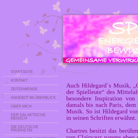
STARTSEITE
KONTAKT
Auch Hildegard`s Musik, „
ZEITENWENDE
der Spielleute“ des Mittelal
besondere Inspiration von
ANGEBOT IM ÜBERBLICK
damals bis nach Paris, dem
ÜBER MICH
Musik. So ist Hildegard vo
DER GALAKTISCHE
in seinen Schriften erwähnt.
MENSCH
DIE DEUTSCHE
Chartres besitzt das berüh
PROPHETIN
von Clairvaux nannte eben 