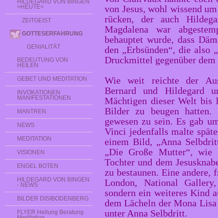
HILDEGARD VON BINGEN
>HEUTE<
von Jesus, wohl wissend um 
rücken, der auch Hildega
ZEITGEIST
Magdalena war abgestemp
GOTTESERFAHRUNG
behauptet wurde, dass Dämo
GENIALITÄT
den „Erbsünden“, die also 
Druckmittel gegenüber dem 
BEDEUTUNG VON
HEILEN
Wie weit reichte der Aus
GEBET UND MEDITATION
Bernard und Hildegard u
INVOKATIONEN
MANIFESTATIONEN
Mächtigen dieser Welt bis 
Bilder zu beugen hatten.
MANTREN
gewesen zu sein. Es gab u
NEWS
Vinci jedenfalls malte spät
MEDITATION
einem Bild, „Anna Selbdrit
„Die Große Mutter“, wie s
VISIONEN
Tochter und dem Jesusknab
ENGEL BOTEN
zu bestaunen. Eine andere, f
HILDEGARD VON BINGEN
London, National Gallery
- NEWS
sondern ein weiteres Kind a
BILDER DISIBODENBERG
dem Lächeln der Mona Lisa 
unter Anna Selbdritt.
FLYER Heilung Beratung
Meditation