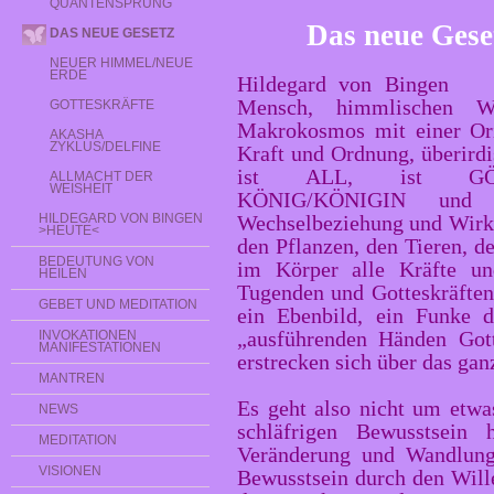
QUANTENSPRUNG
Das neue Gese
DAS NEUE GESETZ
NEUER HIMMEL/NEUE
ERDE
Hildegard von Bingen s
Mensch, himmlischen W
GOTTESKRÄFTE
Makrokosmos mit einer Ori
AKASHA
ZYKLUS/DELFINE
Kraft und Ordnung, überird
ist ALL, ist GÖT
ALLMACHT DER
WEISHEIT
KÖNIG/KÖNIGIN und 
HILDEGARD VON BINGEN
Wechselbeziehung und Wirk
>HEUTE<
den Pflanzen, den Tieren, d
BEDEUTUNG VON
im Körper alle Kräfte un
HEILEN
Tugenden und Gotteskräften
GEBET UND MEDITATION
ein Ebenbild, ein Funke d
„ausführenden Händen Gott
INVOKATIONEN
MANIFESTATIONEN
erstrecken sich über das gan
MANTREN
Es geht also nicht um etwa
NEWS
schläfrigen Bewusstsein 
MEDITATION
Veränderung und Wandlung
VISIONEN
Bewusstsein durch den Wille